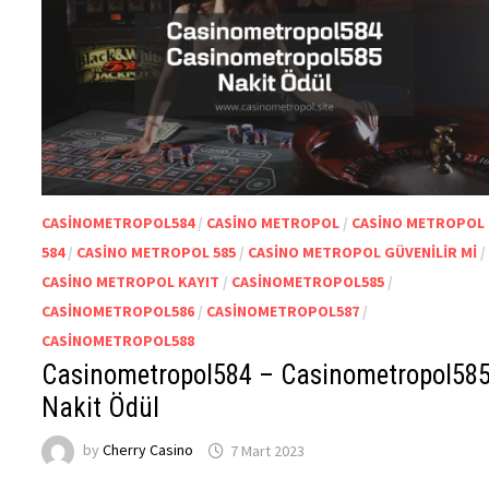
CASINOMETROPOL584
/
CASINO METROPOL
/
CASINO METROPOL
584
/
CASINO METROPOL 585
/
CASINO METROPOL GÜVENILIR MI
/
CASINO METROPOL KAYIT
/
CASINOMETROPOL585
/
CASINOMETROPOL586
/
CASINOMETROPOL587
/
CASINOMETROPOL588
Casinometropol584 – Casinometropol58
Nakit Ödül
by
Cherry Casino
7 Mart 2023