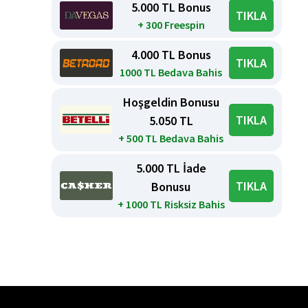
5.000 TL Bonus
TIKLA
+ 300 Freespin
4.000 TL Bonus
TIKLA
1000 TL Bedava Bahis
Hoşgeldin Bonusu
TIKLA
5.050 TL
+ 500 TL Bedava Bahis
5.000 TL İade
TIKLA
Bonusu
+ 1000 TL Risksiz Bahis