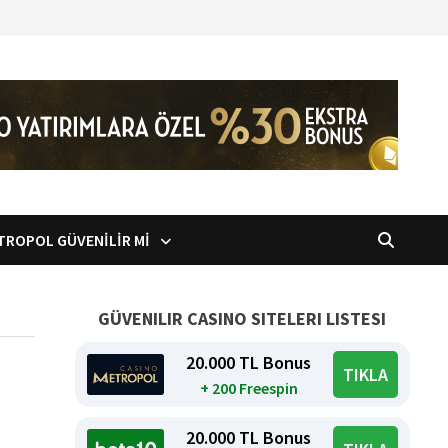
TROPOL GÜVENILIR MI
GÜVENILIR CASINO SITELERI LISTESI
20.000 TL Bonus
TIKLA
+ 200 Freespin
20.000 TL Bonus