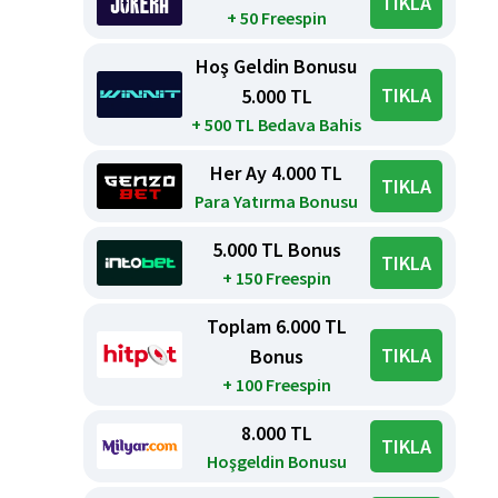
TIKLA
+ 50 Freespin
Hoş Geldin Bonusu
TIKLA
5.000 TL
+ 500 TL Bedava Bahis
Her Ay 4.000 TL
TIKLA
Para Yatırma Bonusu
5.000 TL Bonus
TIKLA
+ 150 Freespin
Toplam 6.000 TL
TIKLA
Bonus
+ 100 Freespin
8.000 TL
TIKLA
Hoşgeldin Bonusu