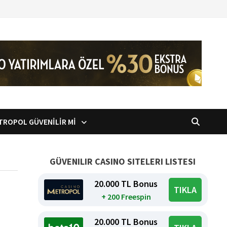
TROPOL GÜVENILIR MI
GÜVENILIR CASINO SITELERI LISTESI
20.000 TL Bonus
TIKLA
+ 200 Freespin
20.000 TL Bonus