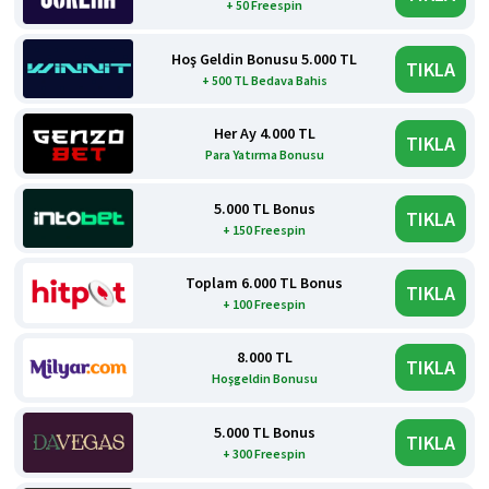
+ 50 Freespin
Hoş Geldin Bonusu 5.000 TL
TIKLA
+ 500 TL Bedava Bahis
Her Ay 4.000 TL
TIKLA
Para Yatırma Bonusu
5.000 TL Bonus
TIKLA
+ 150 Freespin
Toplam 6.000 TL Bonus
TIKLA
+ 100 Freespin
8.000 TL
TIKLA
Hoşgeldin Bonusu
5.000 TL Bonus
TIKLA
+ 300 Freespin