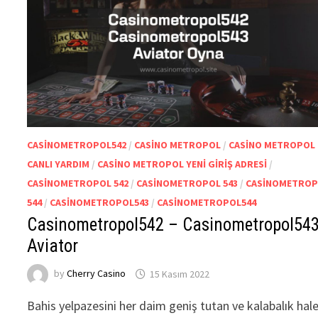
CASINOMETROPOL542
/
CASINO METROPOL
/
CASINO METROPOL
CANLI YARDIM
/
CASINO METROPOL YENI GIRIŞ ADRESI
/
CASINOMETROPOL 542
/
CASINOMETROPOL 543
/
CASINOMETRO
544
/
CASINOMETROPOL543
/
CASINOMETROPOL544
Casinometropol542 – Casinometropol54
Aviator
by
Cherry Casino
15 Kasım 2022
Bahis yelpazesini her daim geniş tutan ve kalabalık hal