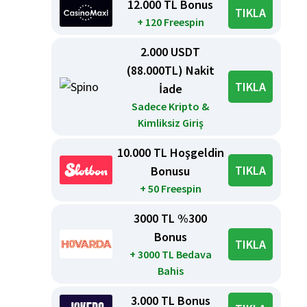
12.000 TL Bonus
TIKLA
+ 120 Freespin
2.000 USDT
(88.000TL) Nakit
TIKLA
İade
Sadece Kripto &
Kimliksiz Giriş
10.000 TL Hoşgeldin
TIKLA
Bonusu
+ 50 Freespin
3000 TL %300
Bonus
TIKLA
+ 3000 TL Bedava
Bahis
3.000 TL Bonus