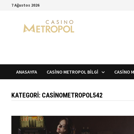
İçeriğe
7 Ağustos 2026
geç
ANASAYFA
CASINO METROPOL BILGI
CASINO 
KATEGORI:
CASINOMETROPOL542