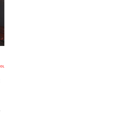
POL
3
e