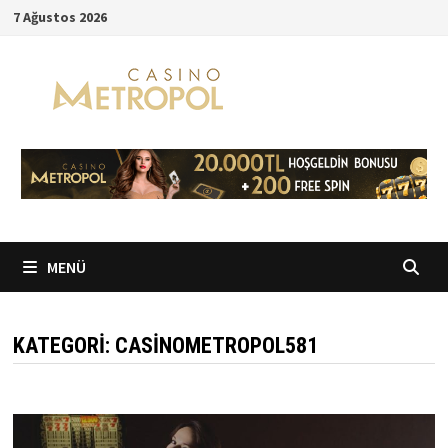
İçeriğe
7 Ağustos 2026
geç
MENÜ
KATEGORI:
CASINOMETROPOL581