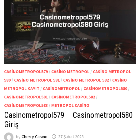
CASINOMETROPOL579
/
CASINO METROPOL
/
CASINO METROPOL
580
/
CASINO METROPOL 581
/
CASINO METROPOL 582
/
CASINO
METROPOL KAYIT
/
CASINOMETROPOL
/
CASINOMETROPOL580
/
CASINOMETROPOL581
/
CASINOMETROPOL582
/
CASINOMETROPOL583
/
METROPOL CASINO
Casinometropol579 – Casinometropol580
Giriş
by
Cherry Casino
27 Şubat 2023