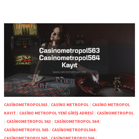
CASINOMETROPOL563
/
CASINO METROPOL
/
CASINO METROPOL
KAYIT
/
CASINO METROPOL YENI GIRIŞ ADRESI
/
CASINOMETROPOL
/
CASINOMETROPOL 563
/
CASINOMETROPOL 564
/
CASINOMETROPOL 565
/
CASINOMETROPOL564
/
CASINOMETROPOL565
/
CASINOMETROPOL566
/