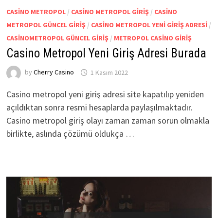
CASINO METROPOL
/
CASINO METROPOL GIRIŞ
/
CASINO
METROPOL GÜNCEL GIRIŞ
/
CASINO METROPOL YENI GIRIŞ ADRESI
/
CASINOMETROPOL GÜNCEL GIRIŞ
/
METROPOL CASINO GIRIŞ
Casino Metropol Yeni Giriş Adresi Burada
by
Cherry Casino
1 Kasım 2022
Casino metropol yeni giriş adresi site kapatılıp yeniden
açıldıktan sonra resmi hesaplarda paylaşılmaktadır.
Casino metropol giriş olayı zaman zaman sorun olmakla
birlikte, aslında çözümü oldukça …