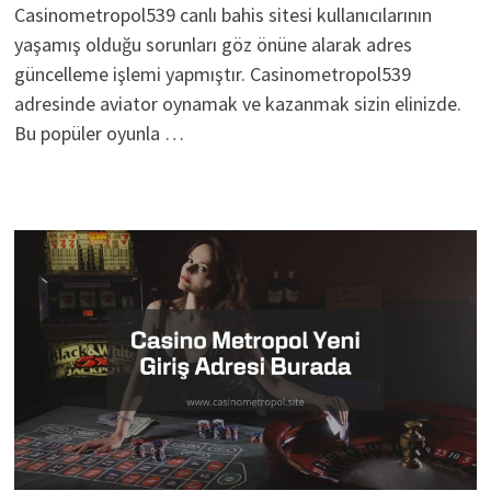
Casinometropol539 canlı bahis sitesi kullanıcılarının
yaşamış olduğu sorunları göz önüne alarak adres
güncelleme işlemi yapmıştır. Casinometropol539
adresinde aviator oynamak ve kazanmak sizin elinizde.
Bu popüler oyunla …