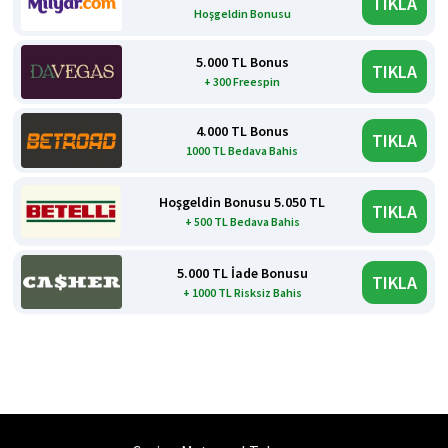
TIKLA
Hoşgeldin Bonusu
5.000 TL Bonus
TIKLA
+ 300 Freespin
4.000 TL Bonus
TIKLA
1000 TL Bedava Bahis
Hoşgeldin Bonusu 5.050 TL
TIKLA
+ 500 TL Bedava Bahis
5.000 TL İade Bonusu
TIKLA
+ 1000 TL Risksiz Bahis