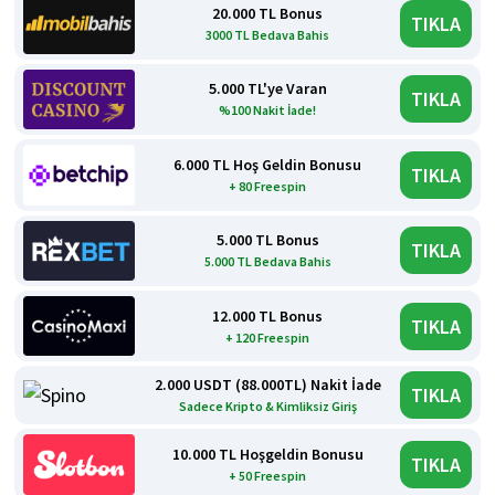
20.000 TL Bonus
TIKLA
3000 TL Bedava Bahis
5.000 TL'ye Varan
TIKLA
%100 Nakit İade!
6.000 TL Hoş Geldin Bonusu
TIKLA
+ 80 Freespin
5.000 TL Bonus
TIKLA
5.000 TL Bedava Bahis
12.000 TL Bonus
TIKLA
+ 120 Freespin
2.000 USDT (88.000TL) Nakit İade
TIKLA
Sadece Kripto & Kimliksiz Giriş
10.000 TL Hoşgeldin Bonusu
TIKLA
+ 50 Freespin