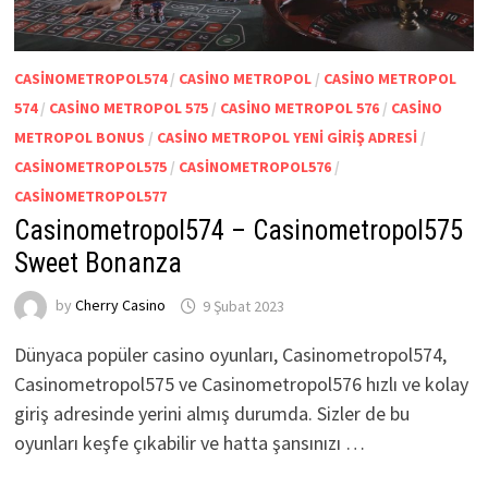
CASINOMETROPOL574
/
CASINO METROPOL
/
CASINO METROPOL
574
/
CASINO METROPOL 575
/
CASINO METROPOL 576
/
CASINO
METROPOL BONUS
/
CASINO METROPOL YENI GIRIŞ ADRESI
/
CASINOMETROPOL575
/
CASINOMETROPOL576
/
CASINOMETROPOL577
Casinometropol574 – Casinometropol575
Sweet Bonanza
by
Cherry Casino
9 Şubat 2023
Dünyaca popüler casino oyunları, Casinometropol574,
Casinometropol575 ve Casinometropol576 hızlı ve kolay
giriş adresinde yerini almış durumda. Sizler de bu
oyunları keşfe çıkabilir ve hatta şansınızı …