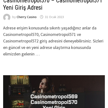
Casinometropol570 – Casinometropol571
Yeni Giriş Adresi
by
Cherry Casino
31 Ocak 2023
Adrese erişim konusunda sıkıntı yaşadığınız anlar da
Casinometropol570, Casinometropol571 ve
Casinometropol572 giriş adresini deneyebilirsiniz. Sizleri
en güncel ve en yeni adrese ulaştırma konusunda
elimizden gelenin …